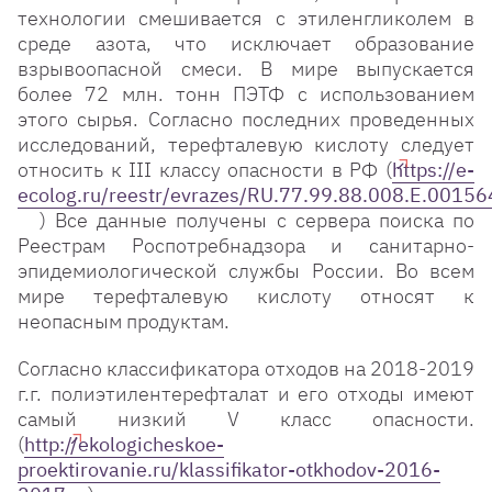
технологии смешивается с этиленгликолем в
среде азота, что исключает образование
взрывоопасной смеси. В мире выпускается
более 72 млн. тонн ПЭТФ с использованием
этого сырья. Согласно последних проведенных
исследований, терефталевую кислоту следует
относить к III классу опасности в РФ (
https://e-
ecolog.ru/reestr/evrazes/RU.77.99.88.008.Е.00156
) Все данные получены с сервера поиска по
Реестрам Роспотребнадзора и санитарно-
эпидемиологической службы России. Во всем
мире терефталевую кислоту относят к
неопасным продуктам.
Согласно классификатора отходов на 2018-2019
г.г. полиэтилентерефталат и его отходы имеют
самый низкий V класс опасности.
(
http://ekologicheskoe-
proektirovanie.ru/klassifikator-otkhodov-2016-