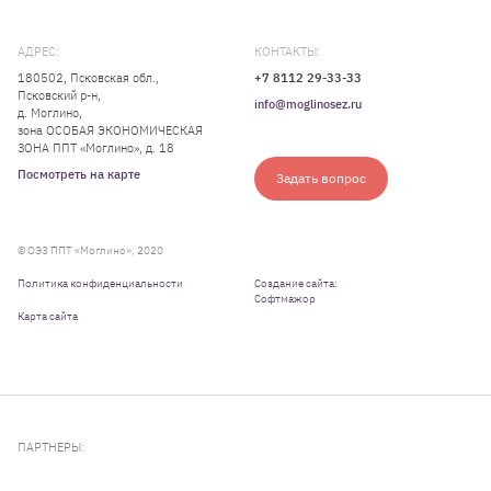
АДРЕС:
КОНТАКТЫ:
180502, Псковская обл.,
+7 8112 29-33-33
Псковский р-н,
info@moglinosez.ru
д. Моглино,
зона ОСОБАЯ ЭКОНОМИЧЕСКАЯ
ЗОНА ППТ «Моглино», д. 18
Посмотреть на карте
Задать вопрос
© ОЭЗ ППТ «Моглино», 2020
Политика конфиденциальности
Создание сайта:
Софтмажор
Карта сайта
ПАРТНЕРЫ: