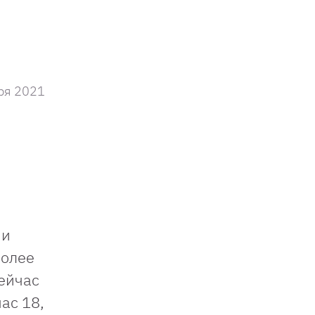
ря 2021
 и
более
сейчас
ас 18,