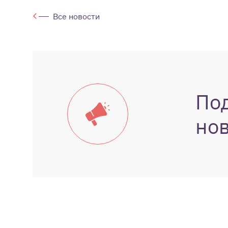
Все новости
По
но