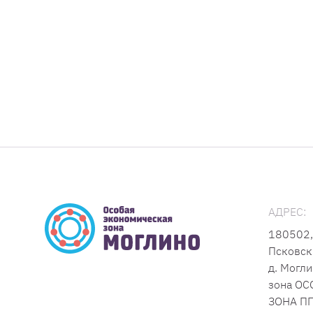
АДРЕС:
180502,
Псковск
д. Могли
зона О
ЗОНА ПП