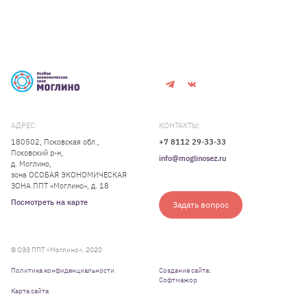
АДРЕС:
КОНТАКТЫ:
180502, Псковская обл.,
+7 8112 29-33-33
Псковский р-н,
info@moglinosez.ru
д. Моглино,
зона ОСОБАЯ ЭКОНОМИЧЕСКАЯ
ЗОНА ППТ «Моглино», д. 18
Посмотреть на карте
Задать вопрос
© ОЭЗ ППТ «Моглино», 2020
Политика конфиденциальности
Создание сайта:
Софтмажор
Карта сайта