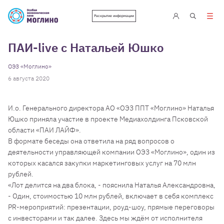
Раскрытие информации
ПАИ-live с Натальей Юшко
ОЭЗ «Моглино»
6 августа 2020
И.о. Генерального директора АО «ОЭЗ ППТ «Моглино» Наталья
Юшко приняла участие в проекте Медиахолдинга Псковской
области «ПАИ ЛАЙФ».
В формате беседы она ответила на ряд вопросов о
деятельности управляющей компании ОЭЗ «Моглино», один из
которых касался закупки маркетинговых услуг на 70 млн
рублей.
«Лот делится на два блока, - пояснила Наталья Александровна,
- Один, стоимостью 10 млн рублей, включает в себя комплекс
PR-мероприятий: презентации, роуд-шоу, прямые переговоры
с инвесторами и так далее. Здесь мы ждём от исполнителя