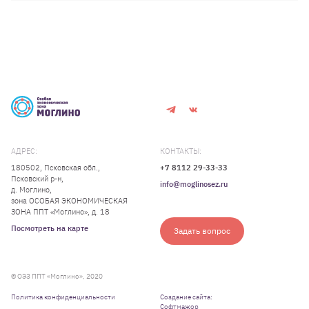
АДРЕС:
КОНТАКТЫ:
180502, Псковская обл.,
+7 8112 29-33-33
Псковский р-н,
info@moglinosez.ru
д. Моглино,
зона ОСОБАЯ ЭКОНОМИЧЕСКАЯ
ЗОНА ППТ «Моглино», д. 18
Посмотреть на карте
Задать вопрос
© ОЭЗ ППТ «Моглино», 2020
Политика конфиденциальности
Создание сайта:
Софтмажор