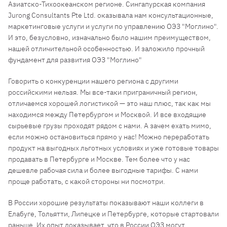
Азиатско-Тихоокеанском регионе. Сингапурская компания
Jurong Consultants Pte Ltd. оказывала нам консультационные,
маркетинговые услуги и услуги по управлению ОЭЗ "Моглино".
И это, безусловно, изначально было нашим преимуществом,
нашей отличительной особенностью. И заложило прочный
фундамент для развития ОЭЗ "Моглино"
Говорить о конкуренции нашего региона с другими
российскими нельзя. Мы все-таки приграничный регион,
отличаемся хорошей логистикой — это наш плюс, так как мы
находимся между Петербургом и Москвой. И все входящие
сырьевые грузы проходят рядом с нами. А зачем ехать мимо,
если можно остановиться прямо у нас! Можно переработать
продукт на выгодных льготных условиях и уже готовые товары
продавать в Петербурге и Москве. Тем более что у нас
дешевле рабочая сила и более выгодные тарифы. С нами
проще работать, с какой стороны ни посмотри.
В России хорошие результаты показывают наши коллеги в
Елабуге, Тольятти, Липецке и Петербурге, которые стартовали
раньше. Их опыт доказывает, что в России ОЭЗ могут