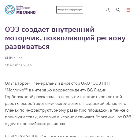
Раскрытие информации
ОЭЗ создает внутренний
моторчик, позволяющий региону
развиваться
СМИ о нас
10 ноября 2016
Ольга Торбич, генеральный директор ОАО "ОЭЗ ППТ
"Моглино"" в интервью корреспонденту BG Лидии
Горборуковой рассказала о первых итогах четырехлетней
работы особой экономической зоны в Псковской области, о
планах по инфраструктурному развитию площадки, а также о
преимуществах, которые выгодно отличают "Моглино" от ОЭЗ
в других российских регионах.
BUSINESS GUIDE: С какими итогами заканчивает свое