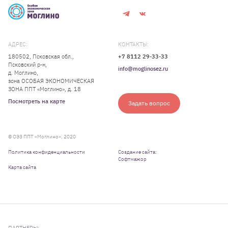
АДРЕС:
КОНТАКТЫ:
180502, Псковская обл.,
+7 8112 29-33-33
Псковский р-н,
info@moglinosez.ru
д. Моглино,
зона ОСОБАЯ ЭКОНОМИЧЕСКАЯ
ЗОНА ППТ «Моглино», д. 18
Посмотреть на карте
Задать вопрос
© ОЭЗ ППТ «Моглино», 2020
Политика конфиденциальности
Создание сайта:
Софтмажор
Карта сайта