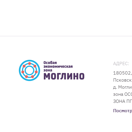
АДРЕС:
180502,
Псковск
д. Могли
зона О
ЗОНА ПП
Посмотр