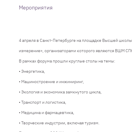
Мероприятия
4 апреля в Санкт-Петербурге на площадке Высшей школ
измерение», организаторами которого являются ВШМ СПб
В рамках форума прошли круглые столы на темы:
• Энергетика,
• Машиностроение и инжиниринг,
• Экология и экономика замкнутого цикла,
• Транспорт и логистика,
• Медицина и фармацевтика,
• Творческие индустрии, включая туризм.