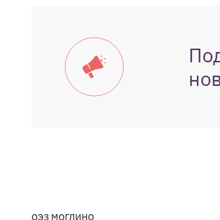
По
но
ОЭЗ МОГЛИНО