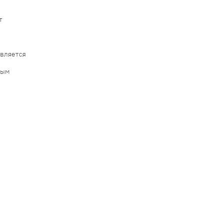
т
вляется
ным