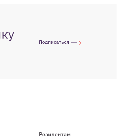
лку
Подписаться
Резидентам