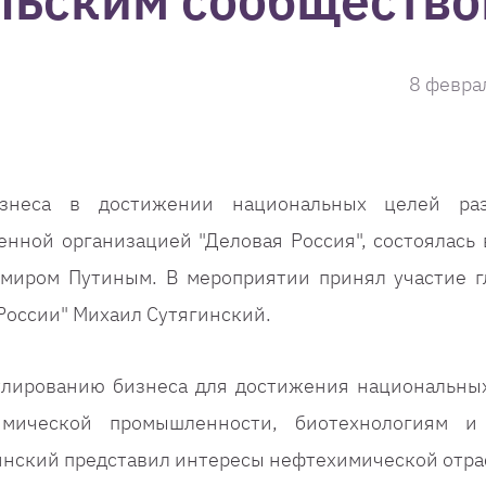
льским сообществ
8 февра
неса в достижении национальных целей разв
нной организацией "Деловая Россия", состоялась 
миром Путиным. В мероприятии принял участие г
 России" Михаил Сутягинский.
улированию бизнеса для достижения национальны
имической промышленности, биотехнологиям и
инский представил интересы нефтехимической отра