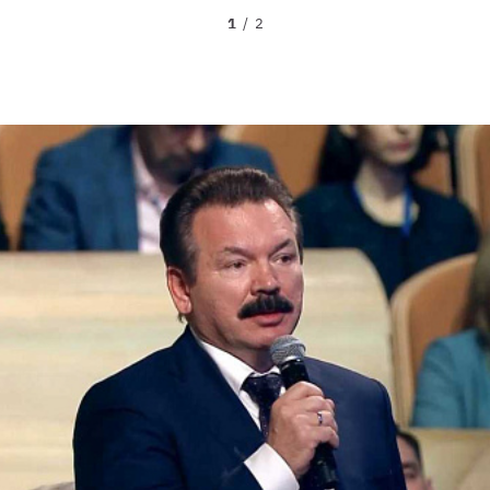
1
/
2