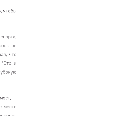
, чтобы
спорта,
роектов
ал, что
 "Это и
лубокую
мест, –
е место
верняка