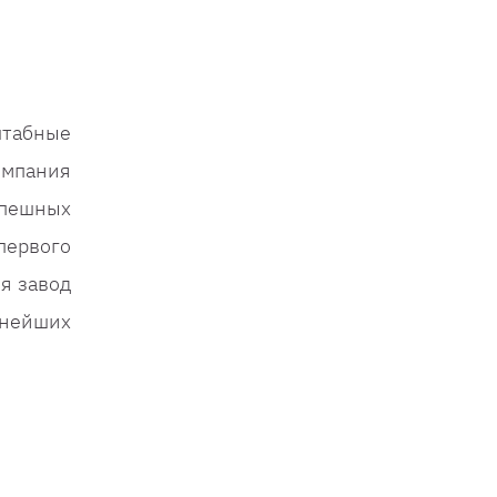
табные
омпания
спешных
первого
я завод
пнейших