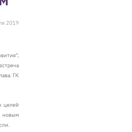
ом
ля 2019
ития",
встреча
лава ГК
х целей
 новым
сли.