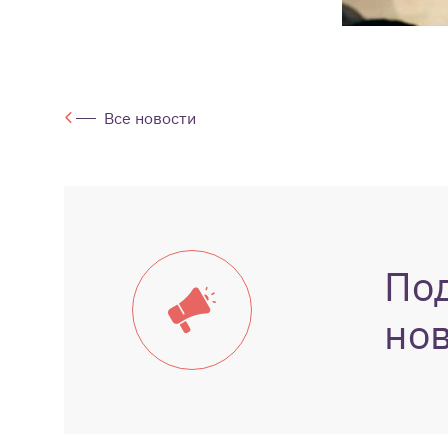
Все новости
По
но