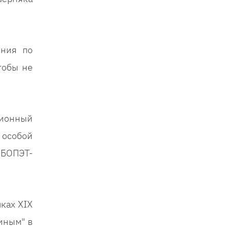
ения по
тобы не
ционный
 особой
 БОПЭТ-
ках XIX
иным" в