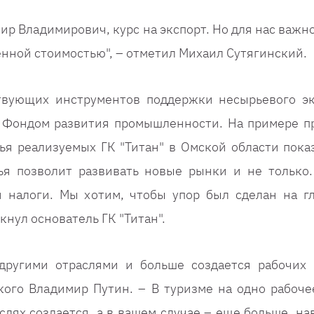
 Владимирович, курс на экспорт. Но для нас важно
нной стоимостью", – отметил Михаил Сутягинский.
вующих инструментов поддержки несырьевого эк
с Фондом развития промышленности. На примере п
ья реализуемых ГК "Титан" в Омской области показ
я позволит развивать новые рынки и не только.
 налоги. Мы хотим, чтобы упор был сделан на г
кнул основатель ГК "Титан".
другими отраслями и больше создается рабочих 
ого Владимир Путин. – В туризме на одно рабоче
слях создается, а в вашем случае – еще больше, на