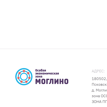
АДРЕС:
180502,
Псковск
д. Могли
зона О
ЗОНА ПП