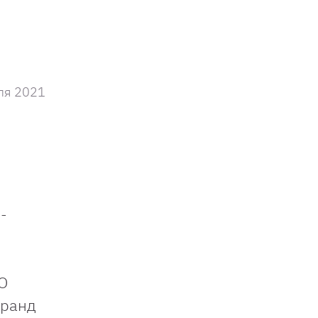
ля 2021
-
О
еранд