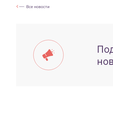
Все новости
По
но