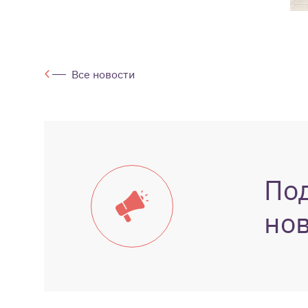
Все новости
По
но