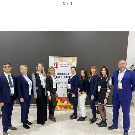
1
/
1