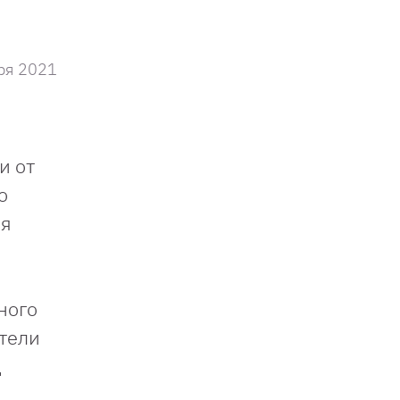
ря 2021
и от
о
ря
ного
ители
д