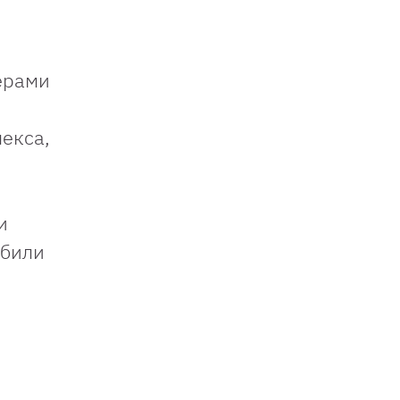
ерами
екса,
и
обили