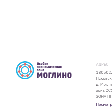
АДРЕС:
180502,
Псковск
д. Могли
зона О
ЗОНА ПП
Посмотр