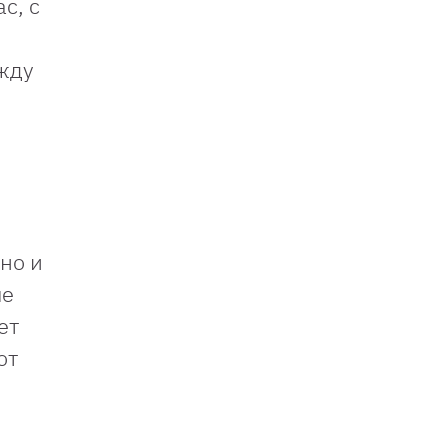
с, с
жду
но и
ые
ет
от