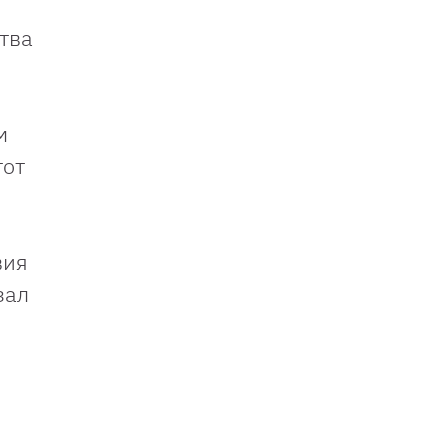
тва
м
тот
вия
зал