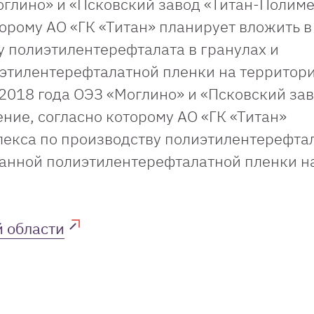
оглино» и «Псковский завод «Титан-Полим
орому АО «ГК «Титан» планирует вложить в
у полиэтилентерефталата в гранулах и
этилентерефталатной пленки на территор
2018 года ОЭЗ «Моглино» и «Псковский за
ние, согласно которому АО «ГК «Титан»
лекса по производству полиэтилентерефтал
ванной полиэтилентерефталатной пленки н
 области