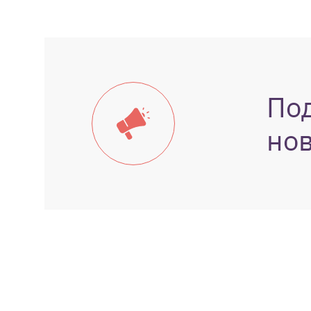
По
но