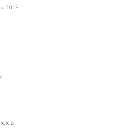
ая 2018
и
нок в