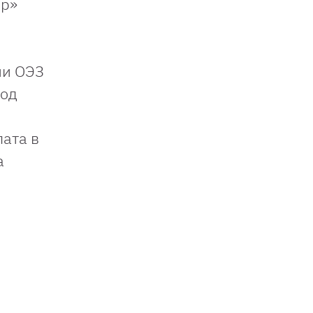
ер»
ии ОЭЗ
вод
ата в
а